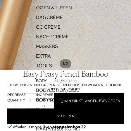
OGEN & LIPPEN
DAGCRÈME
CC CRÈME
NACHTCRÈME
MASKERS
EXTRA
/
1
2
TOOLS
Easy Peasy Pencil Bamboo
BODY
€12,59
€17,99
BELASTINGEN INBEGREPEN. VERZENDKOSTEN WORDEN BEREKEND
BIJ DE CHECKOUT.
BODYLOTION/OLIE
DECREASE
INCREASE
BODYSCRUB
QUANTITY
QUANTITY
AAN WINKELWAGEN TOEVOEGEN
DEO
NU KOPEN
DOUCHE
Afhalen is mogelijk op
stoppelenbos 32
HAARVERZORGING