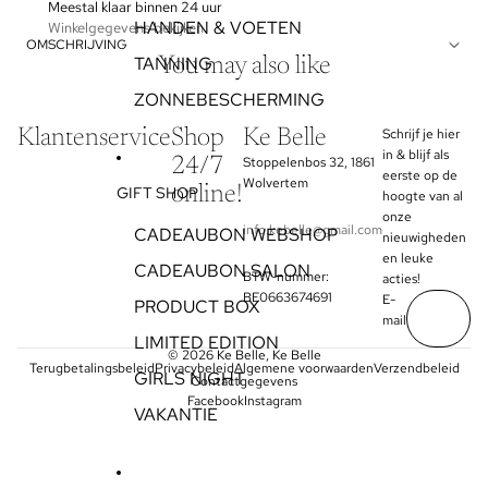
Meestal klaar binnen 24 uur
HANDEN & VOETEN
Winkelgegevens bekijken
OMSCHRIJVING
TANNING
You may also like
ZONNEBESCHERMING
Klantenservice
Shop
Ke Belle
Schrijf je hier
in & blijf als
24/7
Stoppelenbos 32, 1861
eerste op de
Wolvertem
online!
GIFT SHOP
hoogte van al
onze
info.kebelle@gmail.com
CADEAUBON WEBSHOP
nieuwigheden
en leuke
CADEAUBON SALON
BTW-nummer:
acties!
BE0663674691
E-
PRODUCT BOX
mail
LIMITED EDITION
© 2026
Ke Belle
, Ke Belle
Terugbetalingsbeleid
Privacybeleid
Algemene voorwaarden
Verzendbeleid
GIRLS NIGHT
Contactgegevens
Facebook
Instagram
VAKANTIE